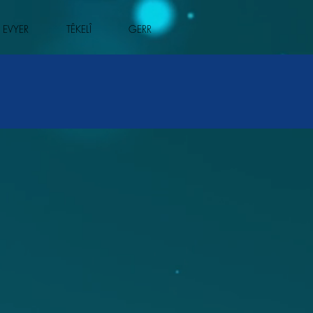
 EVYER
TÊKELÎ
GERR