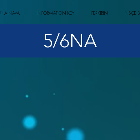
ÛNA NAVA
INFORMATION KEY
FERKIRIN
NSÇE B
5/6NA