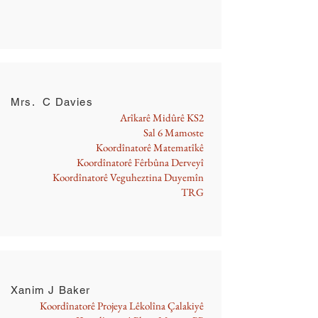
Mrs. C Davies
Arîkarê Midûrê KS2
Sal 6 Mamoste
Koordînatorê Matematîkê
Koordînatorê Fêrbûna Derveyî
Koordînatorê Veguheztina Duyemîn
TRG
Xanim J Baker
Koordînatorê Projeya Lêkolîna Çalakiyê