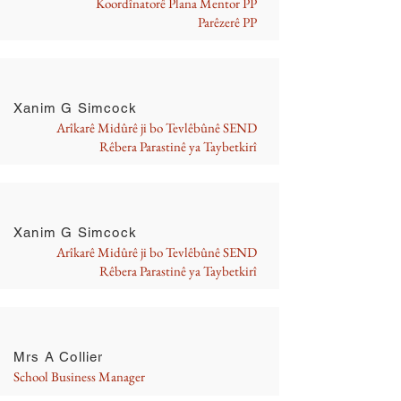
Koordînatorê Plana Mentor PP
Parêzerê PP
Xanim G Simcock
Arîkarê Midûrê ji bo Tevlêbûnê SEND
Rêbera Parastinê ya Taybetkirî
Xanim G Simcock
Arîkarê Midûrê ji bo Tevlêbûnê SEND
Rêbera Parastinê ya Taybetkirî
Mrs A Collier
School Business Manager