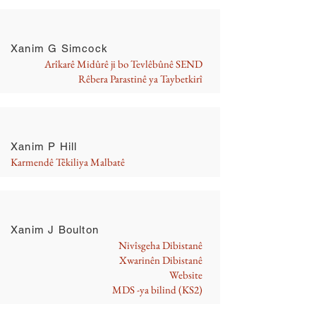
Xanim G Simcock
Arîkarê Midûrê ji bo Tevlêbûnê SEND
Rêbera Parastinê ya Taybetkirî
Xanim P Hill
Karmendê Têkiliya Malbatê
Xanim J Boulton
Nivîsgeha Dibistanê
Xwarinên Dibistanê
Website
MDS -ya bilind (KS2)