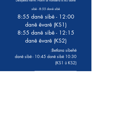
Destpêka nerm: Hatin di navbera 8:40 danê
sibê - 8:55 danê sibê
8:55 danê sibê - 12:00
danê êvarê (KS1)
8:55 danê sibê - 12:15
danê êvarê (KS2)
Betlana sibehê:
10:30 danê sibê - 10:45 danê sibê
(KS1 û KS2)
_____________________
Firavîn:
12:00 danê êvarê -
12:55 danê êvarê (KS1)
12:15 danê êvarê - 1:10
danê êvarê (KS2)