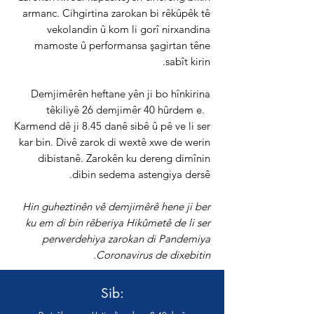
armanc. Cihgirtina zarokan bi rêkûpêk tê
vekolandin û kom li gorî nirxandina
mamoste û performansa şagirtan têne
sabît kirin.
Demjimêrên heftane yên ji bo hînkirina
têkiliyê 26 demjimêr 40 hûrdem e.
Karmend dê ji 8.45 danê sibê û pê ve li ser
kar bin. Divê zarok di wextê xwe de werin
dibistanê. Zarokên ku dereng dimînin
dibin sedema astengiya dersê.
Hin guheztinên vê demjimêrê hene ji ber
ku em di bin rêberiya Hikûmetê de li ser
perwerdehiya zarokan di Pandemiya
Coronavirus de dixebitin.
Sib: