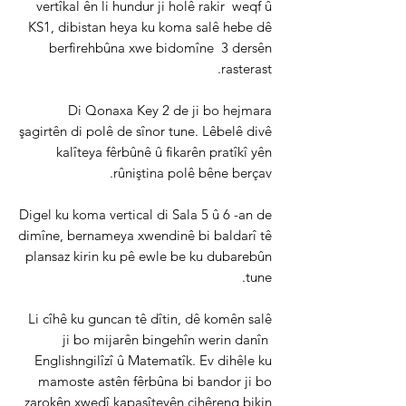
vertîkal ên li hundur ji holê rakir
weqf û
KS1, dibistan heya ku koma salê hebe dê
berfirehbûna xwe bidomîne
3 dersên
rasterast.
Di Qonaxa Key 2 de ji bo hejmara
şagirtên di polê de sînor tune. Lêbelê divê
kalîteya fêrbûnê û fikarên pratîkî yên
rûniştina polê bêne berçav.
Digel ku koma vertical di Sala 5 û 6 -an de
dimîne, bernameya xwendinê bi baldarî tê
plansaz kirin ku pê ewle be ku dubarebûn
tune.
Li cîhê ku guncan tê dîtin, dê komên salê
ji bo mijarên bingehîn werin danîn
Englishngilîzî û Matematîk. Ev dihêle ku
mamoste astên fêrbûna bi bandor ji bo
zarokên xwedî kapasîteyên cihêreng bikin