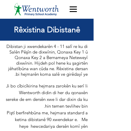
Rêxistina Dibistanê
Dibistan ji xwendekarên 4 - 11 salî re ku di
Salên Pêşîn de dixwînin, Qonaxa Key 1 û
Qonaxa Key 2 a Bernameya Neteweyî
dixwînin. Hijdeh pol hene ku şagirtên
jêhatîbûna wan cûda ne. Rêxistina dersan
bi hejmarên koma salê ve girêdayî ye.
Ji bo cîbicîkirina hejmara zarokên ku serî li
Wentworth didin di her du qonaxên
sereke de em dersên xwe li dar dixin da ku
hin temen tevlihev bin.
Piştî berfirehbûna me, hejmara standard a
ketina dibistanê 90 xwendekar e.
Me
heye
hewcedariya dersên komî yên