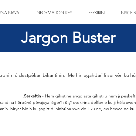
ÛNA NAVA
INFORMATION KEY
FERKIRIN
NSÇE B
Jargon Buster
ronîm û destpêkan bikar tînin.
Me hin agahdarî li ser yên ku hû
Serkeftin
- Hem gihîştinê ango asta gihîştî û hem jî pêşkefti
xandina Fêrbûnê pêvajoya lêgerîn û şîrovekirina delîlan e ku ji hêla x
anîn
biryar bidin ku şagirt di hînbûna xwe de li ku ne, ew hewce ne ku b