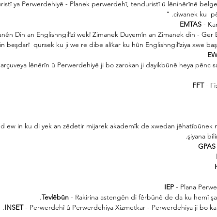
istî ya Perwerdehiyê - Planek perwerdehî, tenduristî û lênihêrînê belgey
ciwanek ku
pê
EMTAS
- Ka
imanên Din an Englishngilîzî wekî Zimanek Duyemîn an Zimanek din - Ger 
in beşdarî
qursek ku ji we re dibe alîkar ku hûn Englishngilîziya xwe baş
E
rçuveya lênêrîn û Perwerdehiyê ji bo zarokan ji dayikbûnê heya pênc sa
FFT
- Fi
ed ew in ku di yek an zêdetir mijarek akademîk de xwedan jêhatîbûnek me
şiyana bil
GPAS 
IEP
- Plana Perw
Tevlêbûn
- Rakirina astengên di fêrbûnê de da ku hemî şag
INSET
- Perwerdehî û Perwerdehiya Xizmetkar - Perwerdehiya ji bo ka