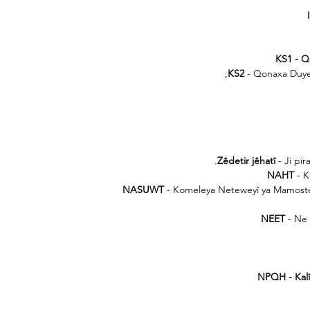
KS1 - 
KS2
- Qonaxa Duyemî
Zêdetir jêhatî
- Ji pir
NAHT
- K
NASUWT
- Komeleya Neteweyî ya Mamoste
NEET
- Ne 
NPQH - Kalî