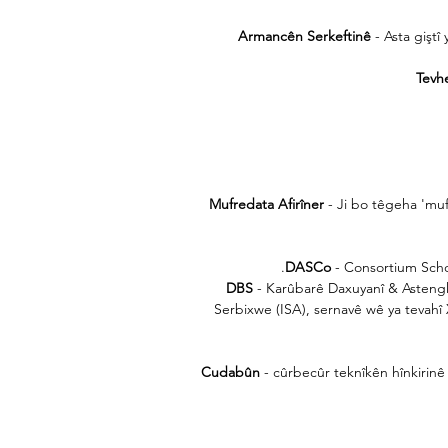
Armancên Serkeftinê
- Asta giştî
Tevhe
Mufredata Afirîner
- Ji bo têgeha 'muf
DASCo
- Consortium Scho
DBS
- Karûbarê Daxuyanî & Astengk
Serbixwe (ISA), sernavê wê ya tevahî 
Cudabûn
- cûrbecûr teknîkên hînkirin