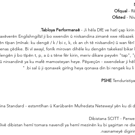
Ofqual
- R
Ofsted
- Ni
Tabloya Performansê
- Ji hêla DfE ve hatî çap kir
a axêverên Englishngilîzî ji bo xwendin û nivîsandina zimanê xwe rêbaze
ên tîpan (mînak: ku dengê / k / bi c, k, ck an ch tê nivîsandin) û wan fêr
nenas çêdike. Bi vî awayî, fonîk mirovan dihêle ku dengên takekesî bikar 
engên ji bo tîpên t, p, a û s têne fêr kirin, meriv dikare peyvên "tap", "
 û nirxandinê ya ku mafê mamosteyan heye. Pêşveçûn - xwendekar ji hêl
bi sal û ji qonaxek girîng heya qonaxa din bi rengek ku li s
PSHE
Tenduristiya
ina Standard - estsmtîhan û Karûbarên Mufredata Neteweyî yên ku di 
Dibistana SCITT - Perw
vê dibistan hemî tomara navendî ya hemî mezinên ku bi şagirtan re dixe
nasnameyê digiri