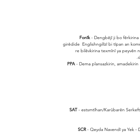
Fonîk
- Dengbêjî ji bo fêrkirin
girêdide
Englishngilîzî bi tîpan an kom
re bilêvkirina texmînî ya peyvên 
d
PPA
- Dema plansazkirin, amadekirin
SAT
- estsmtîhan/Karûbarên Serkeft
SCR
- Qeyda Navendî ya Yek - Di