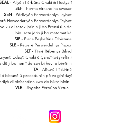
SEAL
- Aliyên Fêrbûna Civakî & Hestyarî
SEF
- Forma nirxandina xweser
SEN
- Pêdiviyên Perwerdehiya Taybet
orê Hewcedariyên Perwerdehiya Taybet
e ku di setek jorîn a ji bo Frensî û a de
bin
seta jêrîn ji bo matematîkê.
SIP
- Plana Pêşkeftina Dibistanê
SLE
- Rêberê Perwerdehiya Pispor
SLT
- Tîmê Rêberiya Bilind
Giyanî, Exlaqî, Civakî û Çandî (pêşkeftin)
 dê ji bo hemî dersan bi hev re bimînin.
TA
- Alîkarê Hînkirinê
dibistanê û prosedurên pê ve girêdayî. "
iyê di nivîsandina xwe de bikar bînin.
VLE
- Jîngeha Fêrbûna Virtual