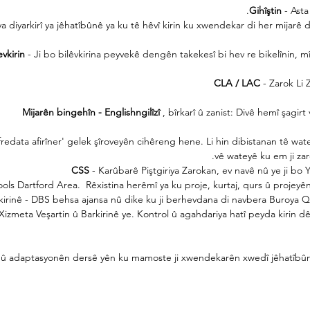
Gihîştin
- Asta
 ya diyarkirî ya jêhatîbûnê ya ku tê hêvî kirin ku xwendekar di her mijar
vkirin
- Ji bo bilêvkirina peyvekê dengên takekesî bi hev re bikelînin, mîn
CLA / LAC
- Zarok Li 
Mijarên bingehîn - Englishngilîzî
, bîrkarî û zanist: Divê hemî şagir
redata afirîner' gelek şîroveyên cihêreng hene. Li hin dibistanan tê wat
vê wateyê ku em ji zar
CSS
- Karûbarê Piştgiriya Zarokan, ev navê nû ye ji bo
ols Dartford Area.
Rêxistina herêmî ya ku proje, kurtaj, qurs û projeyê
irinê - DBS behsa ajansa nû dike ku ji berhevdana di navbera Buroya 
Xizmeta Veşartin û Barkirinê ye. Kontrol û agahdariya hatî peyda kirin d
ê û adaptasyonên dersê yên ku mamoste ji xwendekarên xwedî jêhatîbû