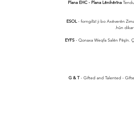
Plana EHC - Plana Lênihêrîna
Tendur
ESOL
- forngilîzî ji bo Axêverên Z
hûn dikar
EYFS
- Qonaxa Weqfa Salên Pêşîn. Ça
G & T
- Gifted and Talented - Gift