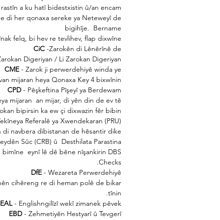
 rastîn a ku hatî bidestxistin û/an encam.
ê de di her qonaxa sereke ya Neteweyî de
bigihîje.
Bername
ak felq, bi hev re tevlihev, flap dixwîne
CiC
-Zarokên di Lênêrînê de
Zarokan Digeriyan / Li Zarokan Digeriyan
CME
- Zarok ji perwerdehiyê winda ye
t van mijaran heya Qonaxa Key 4 bixwînin
CPD
- Pêşkeftina Pîşeyî ya Berdewam
eya mijaran
an mijar, di yên din de ev tê
okan bipirsin ka ew çi dixwazin fêr bibin.
 Yekîneya Referalê ya Xwendekaran (PRU)
n di navbera dibistanan de hêsantir dike.
Qeydên Sûc (CRB) û
Desthilata Parastina
ê bimîne
eynî lê dê bêne nîşankirin DBS
Checks.
DfE
- Wezareta Perwerdehiyê
nên cihêreng re di heman polê de bikar
tînin.
EAL
- Englishngilîzî wekî zimanek pêvek
EBD
- Zehmetiyên Hestyarî û Tevgerî