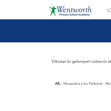
Ç
Dibistan bi gelemperî cûrbecûr ak
AfL
- Nirxandina ji bo Fêrbûnê - Nir