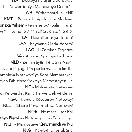
ISA
- Desteya Parastina Serbixwe
ITT
- Perwerdehiya Mamosteyê Destpêk
IWB
- Whiteboard -a Têkilî
KMT
- Perwerdehiya Kent û Medway
Qonaxa Yekem
- temenê 5-7 (Salên 1 û 2)
n - temenê 7-11 salî (Salên 3,4, 5 û 6);
LA
- Desthilatdariya Herêmî
LAA
- Peymana Qada Herêmî
LAC
- Li Zarokan Digeriya
LSA
- Alîkarê Piştgiriya Fêrbûnê
MLD
- Zehmetiyên Fêrbûna Navîn
aniya polê şagirtên performansa bilindtir.
omeleya Neteweyî ya Serê Mamosteyan
yên Dibistanê/Yekîtiya Mamosteyên Jin
NC
- Mufredata Neteweyî
di Perwerde, Kar û Perwerdehiyê de ye
NGA
- Komela Rêvebirên Neteweyî
NLE
- Rêberê Perwerdehiya Neteweyî
NOR
- Hejmara li ser Rol
teya Pîşeyî
ya Neteweyî ji bo Serêkaniyê
NQT - Mamosteyê
Qewimandî yê Nû
NtG
- Kêmbûna Tengbûnê