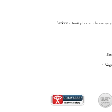
Sazkirin
- Tenê ji bo hin dersan şagi
Str
Veg