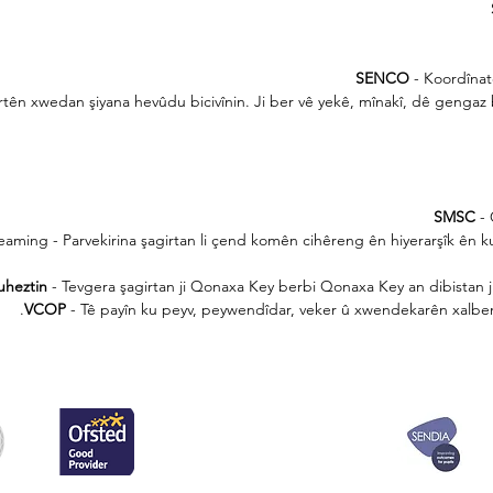
SENCO
- Koordînat
rtên xwedan şiyana hevûdu bicivînin. Ji ber vê yekê, mînakî, dê gengaz b
SMSC
- 
eaming - Parvekirina şagirtan li çend komên cihêreng ên hiyerarşîk ên ku
uheztin
- Tevgera şagirtan ji Qonaxa Key berbi Qonaxa Key an dibistan ji 
VCOP
- Tê payîn ku peyv, peywendîdar, veker û xwendekarên xalbend