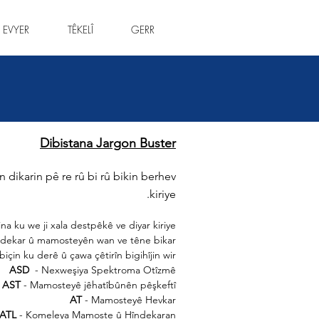
 EVYER
TÊKELÎ
GERR
Dibistana Jargon Buster
n dikarin pê re rû bi rû bikin berhev
kiriye.
na ku we ji xala destpêkê ve diyar kiriye.
wendekar û mamosteyên wan ve têne bikar
için ku derê û çawa çêtirîn bigihîjin wir
ASD
- Nexweşiya Spektroma Otîzmê
AST
- Mamosteyê jêhatîbûnên pêşkeftî
AT
- Mamosteyê Hevkar
ATL
- Komeleya Mamoste û Hîndekaran