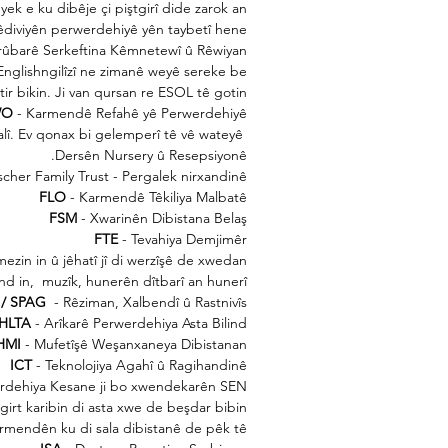
ek e ku dibêje çi piştgirî dide zarok an
diviyên perwerdehiyê yên taybetî hene. "
rûbarê Serkeftina Kêmnetewî û Rêwiyan
Englishngilîzî ne zimanê weyê sereke be
tir bikin. Ji van qursan re ESOL tê gotin.
WO
- Karmendê Refahê yê Perwerdehiyê
lî. Ev qonax bi gelemperî tê vê wateyê
Dersên Nursery û Resepsiyonê.
scher Family Trust - Pergalek nirxandinê
FLO
- Karmendê Têkiliya Malbatê
FSM
- Xwarinên Dibistana Belaş
FTE
- Tevahiya Demjimêr
zin in û jêhatî jî di werzîşê de xwedan
ind in,
muzîk, hunerên dîtbarî an hunerî.
/ SPAG
- Rêziman, Xalbendî û Rastnivîs
HLTA
- Arîkarê Perwerdehiya Asta Bilind
HMI
- Mufetîşê Weşanxaneya Dibistanan
ICT
- Teknolojiya Agahî û Ragihandinê
erdehiya Kesane ji bo xwendekarên SEN
irt karibin di asta xwe de beşdar bibin.
rmendên ku di sala dibistanê de pêk tê.