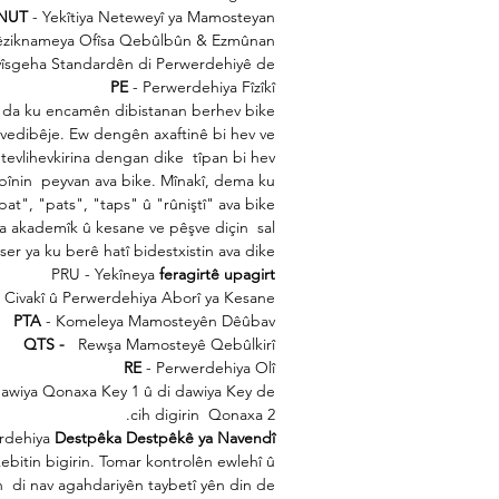
NUT
- Yekîtiya Neteweyî ya Mamosteyan
êziknameya Ofîsa Qebûlbûn & Ezmûnan
vîsgeha Standardên di Perwerdehiyê de
PE
- Perwerdehiya Fîzîkî
in da ku encamên dibistanan berhev bike.
k vedibêje. Ew dengên axaftinê bi hev ve
î tevlihevkirina dengan dike
tîpan bi hev
bînin
peyvan ava bike. Mînakî, dema ku
pat", "pats", "taps" û "rûniştî" ava bike.
a akademîk û kesane ve pêşve diçin
sal
er ya ku berê hatî bidestxistin ava dike. "
PRU - Yekîneya
feragirtê upagirt
 Civakî û Perwerdehiya Aborî ya Kesane
PTA
- Komeleya Mamosteyên Dêûbav
QTS -
Rewşa Mamosteyê Qebûlkirî
RE
- Perwerdehiya Olî
dawiya Qonaxa Key 1 û di dawiya Key de
cih digirin
Qonaxa 2.
erdehiya
Destpêka Destpêkê ya Navendî
bitin bigirin. Tomar kontrolên ewlehî û
n
di nav agahdariyên taybetî yên din de.