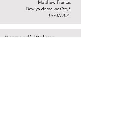
Matthew Francis
Dawiya dema wezîfeyê
07/07/2021
Karmendê Waliyan
Xizmetkarên Karmendê Bexley