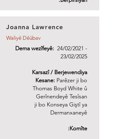
Berpirsiyarî:
Joanna Lawrence
Waliyê Dêûbav
Dema wezîfeyê:
24/02/2021 -
23/02/2025
Karsazî / Berjewendiya
Kesane:
Parêzer ji bo
Thomas Boyd White û
Gerînendeyê Tesîsan
ji bo Konseya Giştî ya
Dermanxaneyê
Komîte: