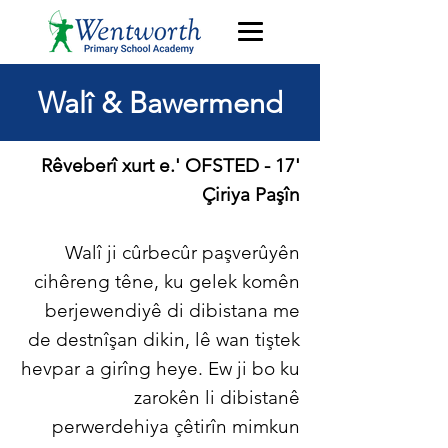
Walî & Bawermend
'Rêveberî xurt e.' OFSTED - 17
Çiriya Paşîn
Walî ji cûrbecûr paşverûyên
cihêreng têne, ku gelek komên
berjewendiyê di dibistana me
de destnîşan dikin, lê wan tiştek
hevpar a girîng heye. Ew ji bo ku
zarokên li dibistanê
perwerdehiya çêtirîn mimkun