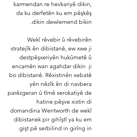
karmendan re hevkariyê dikin,
da ku derfetên ku em pêşkêş
dikin dewlemend bikin.
Wekî rêvebir û rêvebirên
stratejîk ên dibistanê, ew xwe ji
destpêşxeriyên hukûmetê û
encamên wan agahdar dikin
ji
bo dibistanê. Rêxistinên xebatê
yên nêzîk ên di navbera
parêzgeran û tîmê serokatiyê de
hatine pêşve xistin di
domandina Wentworth de wekî
dibistanek pir gihîştî ya ku em
gişt pê serbilind in girîng in.