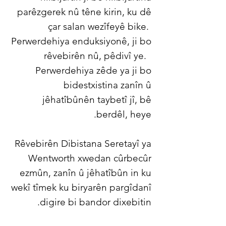
parêzgerek nû têne kirin, ku dê
çar salan wezîfeyê bike.
Perwerdehiya enduksiyonê, ji bo
rêvebirên nû, pêdivî ye.
Perwerdehiya zêde ya ji bo
bidestxistina zanîn û
jêhatîbûnên taybetî jî, bê
berdêl, heye.
Rêvebirên Dibistana Seretayî ya
Wentworth xwedan cûrbecûr
ezmûn, zanîn û jêhatîbûn in ku
wekî tîmek ku biryarên pargîdanî
digire bi bandor dixebitin.