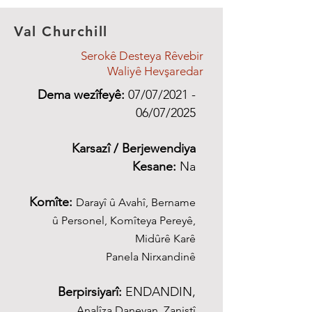
Val Churchill
Serokê Desteya Rêvebir
Waliyê Hevşaredar
Dema wezîfeyê:
07/07/2021 -
06/07/2025
Karsazî / Berjewendiya
Kesane:
Na
Komîte:
Darayî û Avahî, Bername
û Personel, Komîteya Pereyê,
Midûrê Karê
Panela Nirxandinê
Berpirsiyarî:
ENDANDIN,
Analîza Daneyan, Zanistî