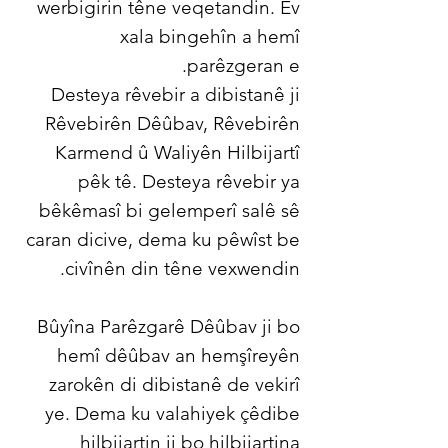
werbigirin têne veqetandin. Ev
xala bingehîn a hemî
parêzgeran e.
Desteya rêvebir a dibistanê ji
Rêvebirên Dêûbav, Rêvebirên
Karmend û Waliyên Hilbijartî
pêk tê. Desteya rêvebir ya
bêkêmasî bi gelemperî salê sê
caran dicive, dema ku pêwîst be
civînên din têne vexwendin.
Bûyîna Parêzgarê Dêûbav ji bo
hemî dêûbav an hemşîreyên
zarokên di dibistanê de vekirî
ye. Dema ku valahiyek çêdibe
hilbijartin ji bo hilbijartina