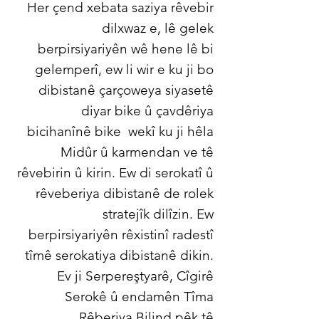
Her çend xebata saziya rêvebir
dilxwaz e, lê gelek
berpirsiyariyên wê hene lê bi
gelemperî, ew li wir e ku ji bo
dibistanê çarçoweya siyasetê
diyar bike û çavdêriya
bicihanînê bike
wekî ku ji hêla
Midûr û karmendan ve tê
rêvebirin û kirin. Ew di serokatî û
rêveberiya dibistanê de rolek
stratejîk dilîzin. Ew
berpirsiyariyên rêxistinî radestî
tîmê serokatiya dibistanê dikin.
Ev ji Serpereştyarê, Cîgirê
Serokê û endamên Tîma
Rêberiya Bilind pêk tê.