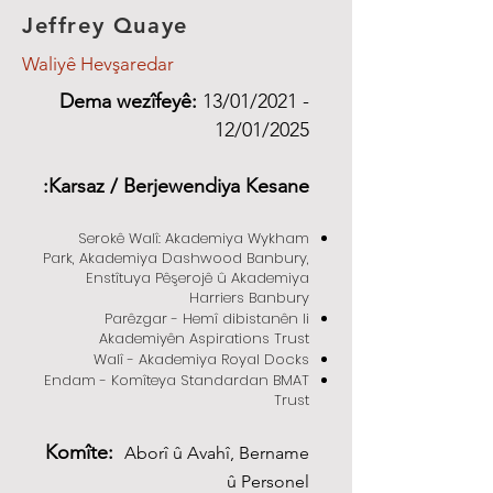
Jeffrey Quaye
Waliyê Hevşaredar
Dema wezîfeyê:
13/01/2021 -
12/01/2025
Karsaz / Berjewendiya Kesane:
Serokê Walî: Akademiya Wykham
Park, Akademiya Dashwood Banbury,
Enstîtuya Pêşerojê û Akademiya
Harriers Banbury
Parêzgar - Hemî dibistanên li
Akademiyên Aspirations Trust
Walî - Akademiya Royal Docks
Endam - Komîteya Standardan BMAT
Trust
Komîte:
Aborî û Avahî, Bername
û Personel