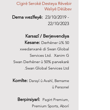
Cîgirê Serokê Desteya Rêvebir
Waliyê Dêûbav
Dema wezîfeyê:
23/10/2019 -
22/10/2023
Karsazî / Berjewendiya
Kesane:
Derhêner û% 50
xwedanxanê di Swan Global
Services Ltd.
Xanim G
Swan Derhêner û 50% parvekarê
Swan Global Services Ltd.
Komîte:
Darayî û Avahî, Bername
û Personel
Berpirsiyarî:
Pagirt Premium,
Premium Sports, Aborî