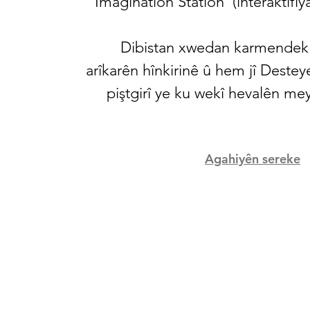
Imagination Station' (înteraktîfi
Dibistan xwedan karmende
arîkarên hînkirinê û hem jî Destey
piştgirî ye ku wekî hevalên me
Agahiyên sereke