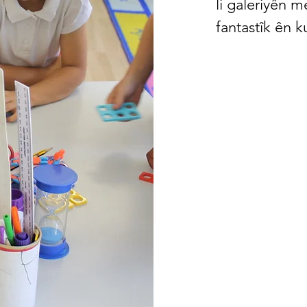
li galeriyên m
fantastîk ên k