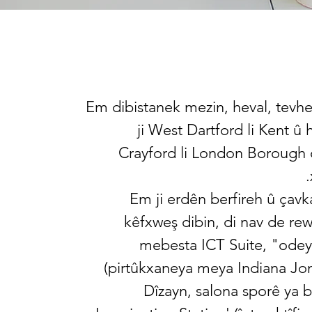
Em dibistanek mezin, heval, tevh
ji West Dartford li Kent û h
Crayford li London Borough 
Em ji erdên berfireh û çav
kêfxweş dibin, di nav de re
mebesta ICT Suite, "odeya
(pirtûkxaneya meya Indiana Jon
Dîzayn, salona sporê ya b