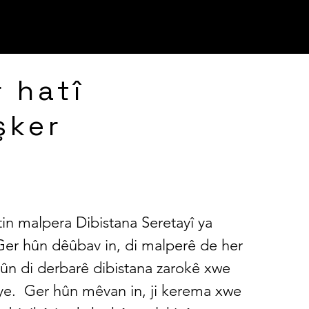
 EVYER
TÊKELÎ
GERR
r hatî
şker
tin malpera Dibistana Seretayî ya
er hûn dêûbav in, di malperê de her
 hûn di derbarê dibistana zarokê xwe
ye. Ger hûn mêvan in, ji kerema xwe