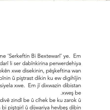
e 'Serkeftin Bi Bextewarî' ye.
Em
ldarî li ser dabînkirina perwerdehiya
okên xwe disekinin, pêşkeftina wan
pînin û piştrast dikin ku ew digihîjin
siyela xwe.
Em jî dixwazin dibistan
xweş be.
divê zindî be û cîhek be ku zarok û
bi piştgirî û dijwariya hevbeş dibin