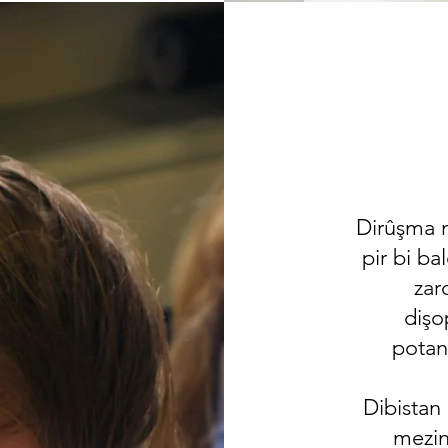
Dirûşma m
pir bi ba
zar
dişo
potan
Dibistan 
mezin 