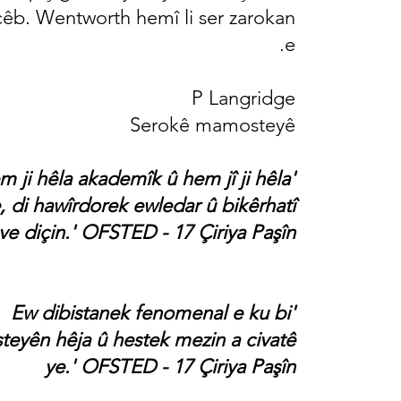
êb. Wentworth hemî li ser zarokan
e.
P Langridge
Serokê mamosteyê
em ji hêla akademîk û hem jî ji hêla
e, di hawîrdorek ewledar û bikêrhatî
ve diçin.' OFSTED - 17 Çiriya Paşîn
'Ew dibistanek fenomenal e ku bi
eyên hêja û hestek mezin a civatê
ye.' OFSTED - 17 Çiriya Paşîn