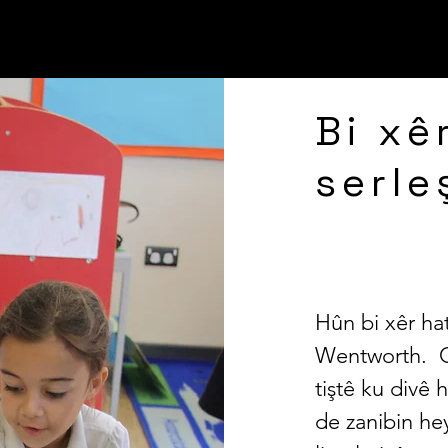
ÛNA NAVA
INFORMATION KEY
FERKIRIN
NSÇE B
Bi xê
serle
Hûn bi xêr ha
Wentworth. G
tiştê ku divê
de zanibin he