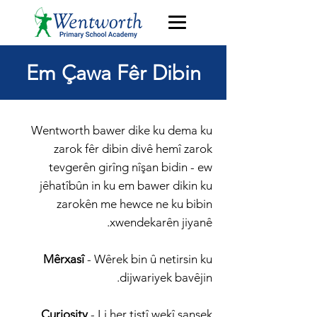
Em Çawa Fêr Dibin
Wentworth bawer dike ku dema ku
zarok fêr dibin divê hemî zarok
tevgerên girîng nîşan bidin - ew
jêhatîbûn in ku em bawer dikin ku
zarokên me hewce ne ku bibin
xwendekarên jiyanê.
Mêrxasî
- Wêrek bin û netirsin ku
dijwariyek bavêjin.
Curiosity
- Li her tiştî wekî şansek