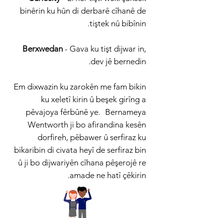
binêrin ku hûn di derbarê cîhanê de
tiştek nû bibînin.
Berxwedan
- Gava ku tişt dijwar in,
dev jê bernedin.
Em dixwazin ku zarokên me fam bikin
ku xeletî kirin û beşek girîng a
pêvajoya fêrbûnê ye.
Bernameya
Wentworth ji bo afirandina kesên
dorfireh, pêbawer û serfiraz ku
bikaribin di civata heyî de serfiraz bin
û ji bo dijwariyên cîhana pêşerojê re
amade ne hatî çêkirin.