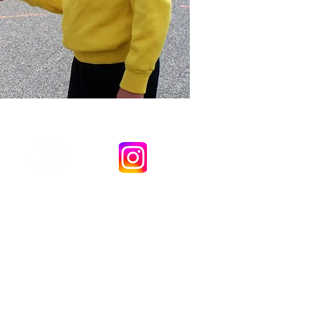
ya Wentworth (Akademî) Copyright ©