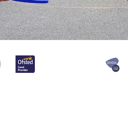
ê bi nivîsgeha
Dibistana Seretayî 
2021