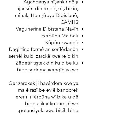
Agahdariya nîşankirinê ji
ajansên din re pêşkêş bikin,
mînak: Hemşîreya Dibistanê,
CAMHS
Veguherîna Dibistana Navîn
Fêrbûna Malbatî
Kûpên xwarinê
Dagirtina formê an serîlêdanên
serhêl ku bi zarokê xwe re bikin
Zêdetir tiştek din ku dibe ku
bibe sedema xemgîniya we
Ger zarokek ji hawîrdora xwe ya
malê razî be ev ê bandorek
erênî li fêrbûna wî bike û dê
bibe alîkar ku zarokê we
potansiyela xwe bicîh bîne.