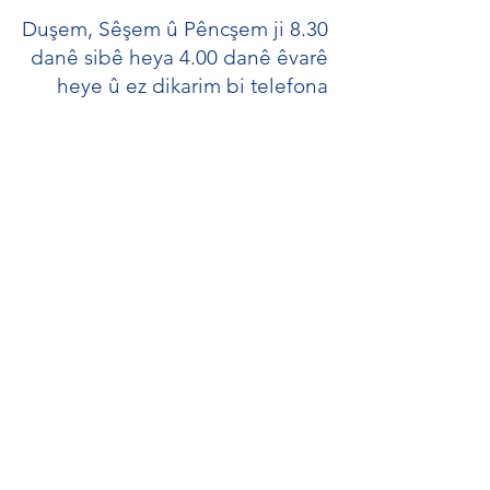
Duşem, Sêşem û Pêncşem ji 8.30
danê sibê heya 4.00 danê êvarê
heye û ez dikarim bi telefona
min a
07552 634463
, bi
navgîniya nivîsgeha dibistanê an
di dema lîstikê de dema
daketinê û berhevkirinê bi min
re têkilî daynin. Ji kerema xwe ji
bo sohbet û qehweyê bi min re
têkilî daynin.
Pamela Hill
Karmendê Têkiliya Malbatê
Pamela.hill@wentworth.kent.sch.
uk