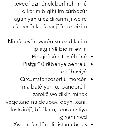
xwedî ezmûnek berfireh im û
dikarim bigihîjim cûrbecûr
agahiyan û ez dikarim ji we re
cûrbecûr karûbar jî îmze bikim.
Nimûneyên warên ku ez dikarim
piştgiriyê bidim ev in:
Pirsgirêkên Tevlêbûnê
Piştgirî û rêberiya behre û
dêûbaviyê
Circumstancesert û mercên
malbatê yên ku bandorê li
zarokê we dikin mînak
veqetandina dêûbav, deyn, xanî,
destdirêjî, bêrîkirin, tenduristiya
giyanî hwd.
Xwarin û cilên dibistana belaş