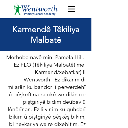
Karmendê Têkiliya
Malbatê
Merheba navê min
Pamela Hill.
Ez FLO (Têkiliya Malbatê) me
Karmend/xebatkar) li
Wentworth.
Ez dikarim di
mijarên ku bandor li perwerdehî
û pêşkeftina zarokê we dikin de
piştgiriyê bidim dêûbav û
lênêrînan. Ez li vir im ku guhdarî
bikim û piştgiriyê pêşkêş bikim,
bi hevkariya we re dixebitim. Ez