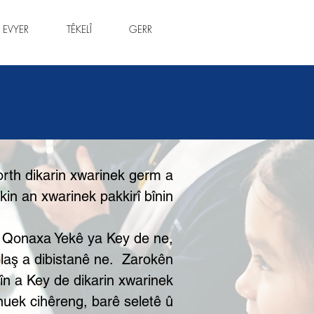
 EVYER
TÊKELÎ
GERR
orth dikarin xwarinek germ a
kin an xwarinek pakkirî bînin.
 Qonaxa Yekê ya Key de ne,
aş a dibistanê ne.
Zarokên
n a Key de dikarin xwarinek
uek cihêreng, barê seletê û