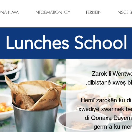
ÛNA NAVA
INFORMATION KEY
FERKIRIN
NSÇE B
Lunches School
Zarok li Wentw
dibistanê xweş bi
Hemî zarokên ku di
xwediyê xwarinek bel
di Qonaxa Duyemî
germ a ku men