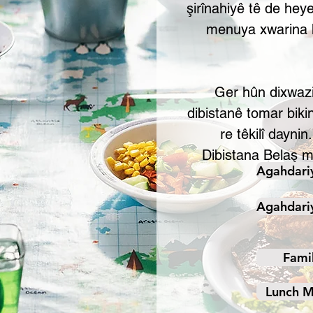
şirînahiyê tê de heye 
menuya xwarina h
Ger hûn dixwazi
dibistanê tomar biki
re têkilî daynin.
Dibistana Belaş ma
Agahdariy
Agahdariy
Fami
Lunch M