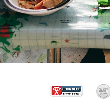
Ji kerema xwe ji bo kopiyek kaxez
dibistanê re têkilî daynin