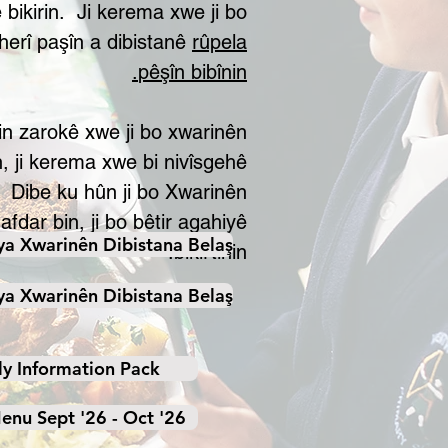
bikirin.
Ji kerema xwe ji bo
erî paşîn a dibistanê
rûpela
pêşîn bibînin.
n zarokê xwe ji bo xwarinên
n, ji kerema xwe bi nivîsgehê
Dibe ku hûn ji bo Xwarinên
fdar bin, ji bo bêtir agahiyê
a Xwarinên Dibistana Belaş
bikirtînin.
a Xwarinên Dibistana Belaş
ly Information Pack
enu Sept '26 - Oct '26