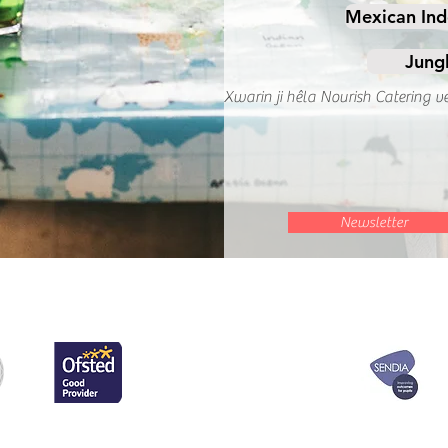
Mexican Ind
Jungl
Xwarin ji hêla Nourish Catering ve
Newsletter
ê bi nivîsgeha
Dibistana Seretayî 