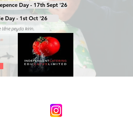
epence Day - 17th Sept '26
e Day - 1st Oct '26
 têne peyda kirin.
ya Wentworth (Akademî) Copyright ©