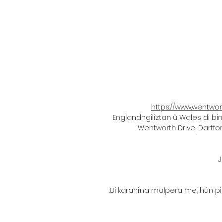
https://www.wentwort
Englandngilîztan û Wales di bi
Wentworth Drive, Dartfo
J
Bi karanîna malpera me, hûn pişt