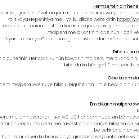
Termsertên din hene k
anînê ji şertên pêvek ên jêrîn re, ku di karanîna we ya malpera 
.
Polîtîkaya Nepenîtiya me - ya ku dikare were dîtin
https://ww
[girêdan] ku karanîna destûr û karanîna qedexekirî ya malpera
malpera me bikar tînin, divê hûn li gorî v
Siyaseta me ya Cookie, ku agahdariya di derbarê cookiesên
Dibe ku em 
iguherînin. Her cara ku hûn bixwazin malpera me bikar bînin, 
bikin da ku hûn şert û mercên ku 
Dibe ku em di
em malpera xwe nûve bikin û biguherînin. Em ê hewl bidin ku
Em dikarin malpera xw
pera me, an naverokek li ser wê, dê her dem hebe an bê navbe
mî an beşek malpera me rawestînin an paşve bikişînin an sînor
bo sekinandin an vek
u hûn hemî kesên ku bi navgîniya girêdana weya înternetê ve di