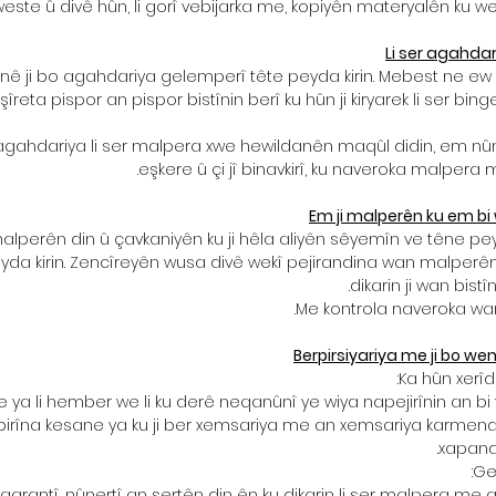
te û divê hûn, li gorî vebijarka me, kopiyên materyalên ku we ç
Li ser agahdar
 ji bo agahdariya gelemperî tête peyda kirin. Mebest ne ew e
 şîreta pispor an pispor bistînin berî ku hûn ji kiryarek li ser b
agahdariya li ser malpera xwe hewildanên maqûl didin, em nûner
eşkere û çi jî binavkirî, ku naveroka malpera 
Em ji malperên ku em bi 
erên din û çavkaniyên ku ji hêla aliyên sêyemîn ve têne peyda
da kirin. Zencîreyên wusa divê wekî pejirandina wan malperê
dikarin ji wan bistî
Me kontrola naveroka wa
Berpirsiyariya me ji bo w
Ka hûn xerîd
e ya li hember we li ku derê neqanûnî ye wiya napejirînin an bi 
n birîna kesane ya ku ji ber xemsariya me an xemsariya karmen
xapand
Ge
arantî, nûnertî an şertên din ên ku dikarin li ser malpera me a