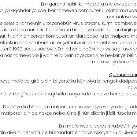
Em garantî nakin ku malpera me ewledar be 
nolojiya agahdariya xwe, bernameyên computer û platforma xwe
nermalava xwe
 xelet bikar neynin û bi zanebûn vîrus, trojans, kurm, bombey
ve zirarê bidin nas kirin. Pêdivî ye ku hûn hewl nedin ku hûn big
tî hilanîn an server, komputer an databasa ku bi malpera me v
k înkarkirina karûbarê an êrişek înkarkirina xizmetê ya belavkirî.
erê 1990 sûcek sûc bikin. Em ê her binpêkirinek wusa ji ray
ina nasnameya we ji wan re bi wan rayedaran re hevkariyê bikin.
mafê we yê karanîn
Qanûnên der
meya malê ve girê bidin, bi şertê ku hûn wiya bi rengek dadperw
nav
k bi vî rengî saz nekin ku ji hêla meya ku lê tune ve her celeb 
Pêdivî ye ku hûn di tu malperek ku ne xwediyê we ye de girêd
 malperek din de nexşe nebe, û ne jî hûn dikarin ji bilî rûpela
Em mafê xwe diparêzin ku bêyî hişya
din divê di her warî de bi standardên naverokê yên ku di Siya