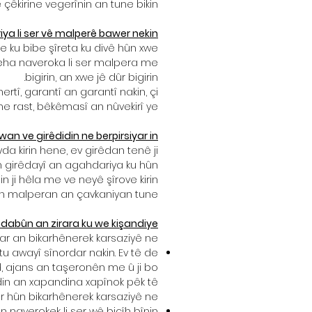
êkirine vegerînin an tune bikin.
iya li ser vê malperê bawer nekin
 ku bibe şîreta ku divê hûn xwe
ingeha naveroka li ser malpera me
bigirin, an xwe jê dûr bigirin.
tî, garantî an garantî nakin, çi
me rast, bêkêmasî an nûvekirî ye.
wan ve girêdidin ne berpirsiyar in
 kirin hene, ev girêdan tenê ji
n girêdayî an agahdariya ku hûn
nin ji hêla me ve neyê şîrove kirin.
n malperan an çavkaniyan tune.
endabûn an zirara ku we kişandiye
ar an bikarhênerek karsaziyê ne:
tu awayî sînordar nakin. Ev tê de
d, ajans an taşeronên me û ji bo
in an xapandina xapînok pêk tê.
r hûn bikarhênerek karsaziyê ne:
n naverokek li ser wê bicîh bînin