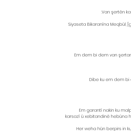
Van şertên kar
Siyaseta Bikaranîna Meqbûl, 
Em dem bi dem van şertan d
Dibe ku em dem bi d
Em garantî nakin ku mal
karsazî û xebitandinê hebûna he
Her weha hûn berpirs in k