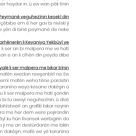
 haydar in, û ew wan pêk tînin.
 Peymanê veguhezînin kesekî din
 çêbibe em ê her gav bi nivîskî ji
we yên di binê peymanê de neke.
karhênerên li Keyaniya Yekbûyî ye
u li ser an bi malpera me ve hatî
can e an li cîhên din peyda dibe.
lê li ser malpera me bikar bînin
 mafên xwedan rewşenbîrî ne. Ew
 Hemî mafên weha têne parastin.
bo karanîna weya kesane dakêşin û
ku li ser malpera me hatî şandin.
 bi tu awayî neguhezînin, û divê
ihîstwerî an grafîkî bikar neynin.
era me her dem were pejirandin.
yî ku hûn lîsansek werbigirin da
a ji me an destûrdarên me bikin.
 an dakêşin, mafê we yê karanîna