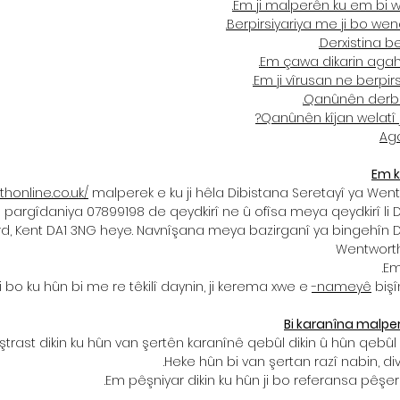
Em ji malperên ku em bi wa
Berpirsiyariya me ji bo wen
Derxistina be
Em çawa dikarin agahd
Em ji vîrusan ne berpir
Qanûnên derba
Qanûnên kîjan welatî 
Ag
Em k
honline.co.uk/
malperek e ku ji hêla Dibistana Seretayî ya Wentwo
n pargîdaniya 07899198 de qeydkirî ne û ofîsa meya qeydkirî li 
rd, Kent DA1 3NG heye. Navnîşana meya bazirganî ya bingehîn D
Wentworth 
Em
i bo ku hûn bi me re têkilî daynin, ji kerema xwe e
-nameyê
bişî
Bi karanîna malpe
rast dikin ku hûn van şertên karanînê qebûl dikin û hûn qebûl d
Heke hûn bi van şertan razî nabin, d
Em pêşniyar dikin ku hûn ji bo referansa pêşer