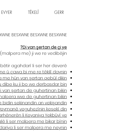
 EVYER
TÊKELÎ
GERR
TXWNE BESXWNE BESXWNE BESXWNE
Di van şertan de çi ye?
(malpera me) ji we re vedibêjin.
 bêtir agahdarî li ser her deverê:
 ne û çawa bi me re têkilî daynin.
 me hûn van şertan qebûl dikin.
 dibe ku ji bo we derbasdar bin.
 van şertan de guhertinan bikin.
alpera xwe de guhertinan bikin.
 bidin sekinandin an vekişandin.
Peymanê veguhezînin kesekî din.
rhênerên li Keyaniya Yekbûyî ye.
ê li ser malpera me bikar bînin.
ariya li ser malpera me neynin.