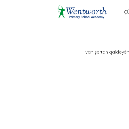
Ç
Van şertan qaîdeyên