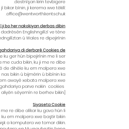
destnîşan kirin tevbigere.
jî bikar bînin, ji kerema xwe têkilî:
.
office@wentworth.kent.sch.uk
 ji bo her nakokiyan derbas dibin?
dadrêsên Englishngilîzî ve têne
ngilîztan û Wales re dipejirînin.
gahdariya di derbarê Cookies de
 ku ger hûn bipejirînin me li ser
me cuda bikin, ku ji me re dibe
mê de dihêle ku em malpera xwe
nas bikin û bijmêrin û bibînin ka
 ku em awayê xebata malpera xwe
[Em agahdariya parve nakin cookies
i aliyên sêyemîn re berhev bikin.]
Siyaseta Cookie
me re dibe alîkar ku gava hûn li
u em malpera xwe baştir bikin.
hişk a komputera we tomar dikin.
komputera we tê veguheztin hene.