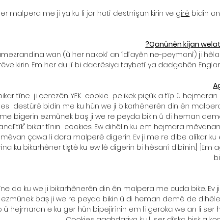
er malpera me ji ya ku li jor hatî destnîşan kirin ve
girê
bidin an 
Qanûnên kîjan welatî
mezrandina wan (û her nakokî an îdîayên ne-peymanî) ji hêla 
rêve kirin. Em her du jî bi dadrêsiya taybetî ya dadgehên England
A
ar tîne ji çerezên. YEK cookie pelikek piçûk a tîp û hejmaran e
s destûrê bidin me ku hûn we ji bikarhênerên din ên malpera 
ra me bigerin ezmûnek baş ji we re peyda bikin û di heman de
analîtîk" bikar tînin cookies. Ew dihêlin ku em hejmara mêvanan 
 mêvan çawa li dora malperê digerin. Ev ji me re dibe alîkar
tkirina ku bikarhêner tiştê ku ew lê digerin bi hêsanî dibînin.] 
b
ne da ku we ji bikarhênerên din ên malpera me cuda bike. Ev ji 
zmûnek baş ji we re peyda bikin û di heman demê de dihêle k
p û hejmaran e ku ger hûn bipejirînin em li geroka we an li ser 
Cookies agahdariya ku li ser dîska hişk a 