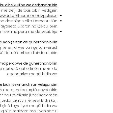
u dibe ku ji bo we derbasdar bin
me de jî derbas dibin, vedigirin:
w.wentworthonline.co.uk/policies
 me destnîşan dike. Dema ku hûn
ê Siyaseta Bikaranîna Qebûl bikin.
 li ser malpera me de vedibêje.
di van şertan de guhertinan bikin
ji kerema xwe van şertan verast
wê demê derbas dibin fam bikin.
 malpera xwe de guhertinan bikin
 di derbarê guhertinên mezin de
agahdariya maqûl bidin we.
e bidin sekinandin an vekişandin
Malpera me belaş tê peyda kirin.
r be. Em dikarin ji ber sedemên
dar bikin. Em ê hewl bidin ku ji
işînê hişyariyek maqûl bidin we.
gihîjin malpera me ji van şert û