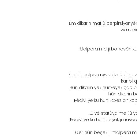
Em dikarin maf û berpirsiyariyên
we re v
Malpera me ji bo kesên ku 
Em di malpera xwe de, û di na
kar bi 
Hûn dikarin yek nusxeyek çap bi
hûn dikarin b
Pêdivî ye ku hûn kaxez an ko
Divê statûya me (û y
Pêdivî ye ku hûn beşek ji nave
Ger hûn beşek ji malpera me