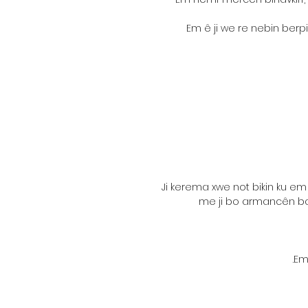
Em ê ji we re nebin berpi
Ji kerema xwe not bikin ku em
me ji bo armancên baz
Em