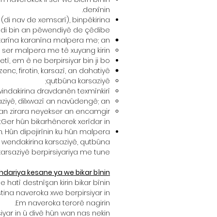
derxînin.
 (di nav de xemsarî), binpêkirina
î, di bin an pêwendiyê de çêdibe:
karîna karanîna malpera me; an
 ser malpera me tê xuyang kirin.
etî, em ê ne berpirsiyar bin ji bo:
enc, firotin, karsazî, an dahatiyê;
qutbûna karsaziyê;
windakirina dravdanên texmînkirî;
aziyê, dilxwazî an navûdengê; an
n zirara neyekser an encamgir.
Ger hûn bikarhênerek xerîdar in:
. Hûn dipejirînin ku hûn malpera
 wendakirina karsaziyê, qutbûna
karsaziyê berpirsiyariya me tune.
dariya kesane ya we bikar bînin
atî destnîşan kirin bikar bînin.
tina naveroka xwe berpirsiyar in.
Em naveroka terorê nagirin.
siyar in û divê hûn wan nas nekin