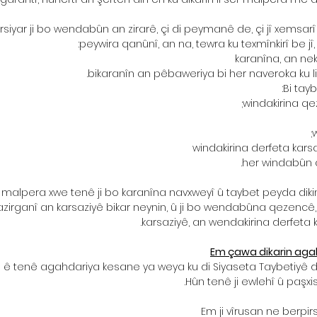
rsiyar ji bo wendabûn an zirarê, çi di peymanê de, çi jî xemsarî
peywira qanûnî, an na, tewra ku texmînkirî be j
karanîna, an ne
bikaranîn an pêbaweriya bi her naveroka ku li
Bi tayb
windakirina qez
windakirina derfeta kars
her windabûn a
 malpera xwe tenê ji bo karanîna navxweyî û taybet peyda dikin
irganî an karsaziyê bikar neynin, û ji bo wendabûna qezencê,
karsaziyê, an wendakirina derfeta 
Em çawa dikarin agah
 ê tenê agahdariya kesane ya weya ku di Siyaseta Taybetiyê de h
Hûn tenê ji ewlehî û paşxis
Em ji vîrusan ne berpir