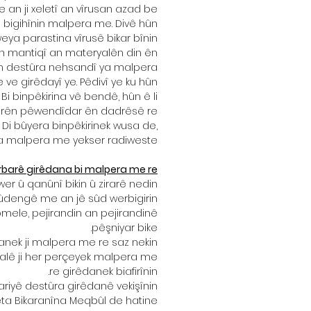
an ji xeletî an vîrusan azad be.
 bigihînin malpera me. Divê hûn
ya parastina vîrusê bikar bînin.
ên mantiqî an materyalên din ên
ihîjin destûra nehsandî ya malpera
e girêdayî ye. Pêdivî ye ku hûn
 Bi binpêkirina vê bendê, hûn ê li
edarên pêwendîdar ên dadrêsê re
 Di bûyera binpêkirinek wusa de,
a malpera me yekser radiweste.
barê girêdana bi malpera me re
er û qanûnî bikin û zirarê nedin
ûdengê me an jê sûd werbigirin.
komele, pejirandin an pejirandinê
pêşniyar bike.
anek ji malpera me re saz nekin.
 malê ji her perçeyek malpera me
re girêdanek biafirînin.
riyê destûra girêdanê vekişînin.
seta Bikaranîna Meqbûl de hatine