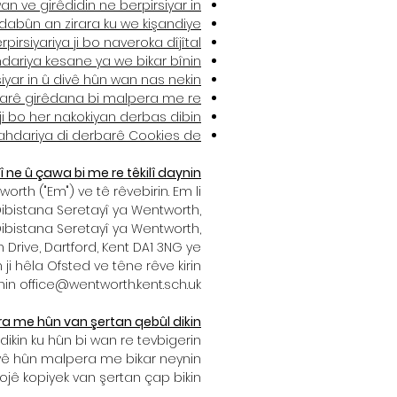
n ve girêdidin ne berpirsiyar in.
dabûn an zirara ku we kişandiye.
rpirsiyariya ji bo naveroka dîjîtal.
ariya kesane ya we bikar bînin.
siyar in û divê hûn wan nas nekin.
rê girêdana bi malpera me re.
ji bo her nakokiyan derbas dibin?
ahdariya di derbarê Cookies de
î ne û çawa bi me re têkilî daynin
rth ("Em") ve tê rêvebirin. Em li
Dibistana Seretayî ya Wentworth,
ibistana Seretayî ya Wentworth,
Drive, Dartford, Kent DA1 3NG ye
 ji hêla Ofsted ve têne rêve kirin.
nin office@wentworth.kent.sch.uk.
ra me hûn van şertan qebûl dikin
ikin ku hûn bi wan re tevbigerin.
ivê hûn malpera me bikar neynin.
ojê kopiyek van şertan çap bikin.