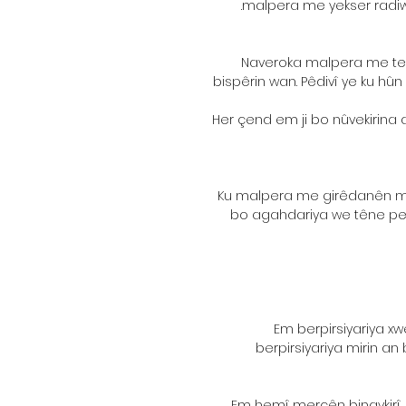
malpera me yekser radiwes
Naveroka malpera me tenê
bispêrin wan. Pêdivî ye ku hûn
Her çend em ji bo nûvekirina 
Ku malpera me girêdanên malp
bo agahdariya we têne pey
Em berpirsiyariya xw
berpirsiyariya mirin a
Em hemî mercên binavkirî, g