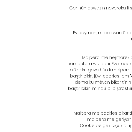
Ger hûn dixwazin naveroka li s
Ev peyman, mijara wan û da
Malpera me hejmarek bik
komputera we danî. Eva cookie
alîkar ku gava hûn li malpe
baştir bikin. [Ew cookies em "
dema ku mêvan bikar tînin
baştir bikin, mînakî bi piştras
Malpera me cookies bikar tî
malpera me geriyan e
Cookie pelgek piçûk a tî