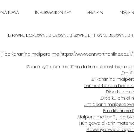
ÛNA NAVA
INFORMATION KEY
FERKIRIN
NSÇE B
B PXWNE BOREXWNE B USXWNE B SXWNE B THXWNE BESXWNE B 
 ji bo karanîna malpera me
https://www.wentworthonline.co.uk/
Zencîreyên jêrîn bikirtînin da ku rasterast biçin ser
Em kî
Bi karanîna malpera
Termsertên din hene ku
Dibe ku em di
Dibe ku em di m
Em dikarin malpera xwe
Em dikarin vê 
Malpera me tenê ji bo bika
Hûn çawa dikarin materyal
Baweriya xwe bi agahd