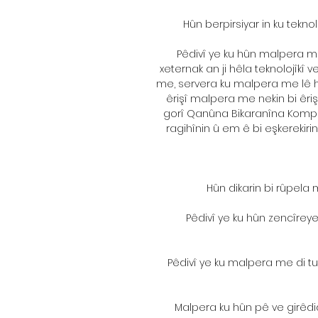
Hûn berpirsiyar in ku tek
Pêdivî ye ku hûn malpera me
xeternak an ji hêla teknolojîkî 
me, servera ku malpera me lê ha
êrişî malpera me nekin bi êrişe
gorî Qanûna Bikaranîna Komput
ragihînin û em ê bi eşkerekir
Hûn dikarin bi rûpela 
Pêdivî ye ku hûn zencîreye
Pêdivî ye ku malpera me di tu
Malpera ku hûn pê ve girêdi